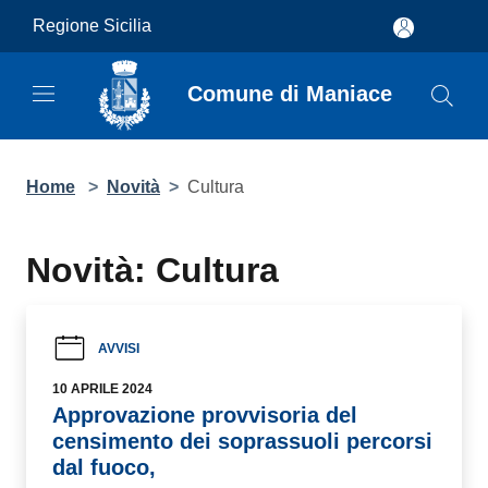
Salta al contenuto principale
Regione Sicilia
Comune di Maniace
Home
>
Novità
>
Cultura
Novità: Cultura
AVVISI
10 APRILE 2024
Approvazione provvisoria del censimento
dei soprassuoli percorsi dal fuoco,
Avviso