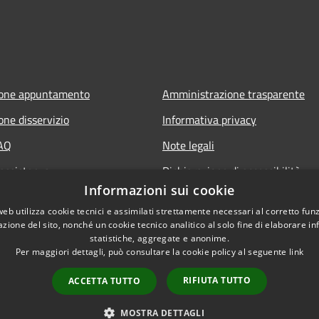
ione appuntamento
Amministrazione trasparente
one disservizio
Informativa privacy
FAQ
Note legali
 assistenza
Dichiarazione di accessibilità
Informazioni sui cookie
web utilizza cookie tecnici e assimilati strettamente necessari al corretto fu
azione del sito, nonché un cookie tecnico analitico al solo fine di elaborare i
statistiche, aggregate e anonime.
Per maggiori dettagli, può consultare la cookie policy al seguente
link
RIFIUTA TUTTO
ACCETTA TUTTO
l sito
Copyright © 2026 • Comune d
MOSTRA DETTAGLI