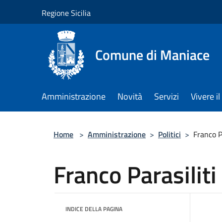
Salta al contenuto principale
Regione Sicilia
Comune di Maniace
Amministrazione
Novità
Servizi
Vivere 
Home
>
Amministrazione
>
Politici
>
Franco P
Franco Parasiliti
INDICE DELLA PAGINA