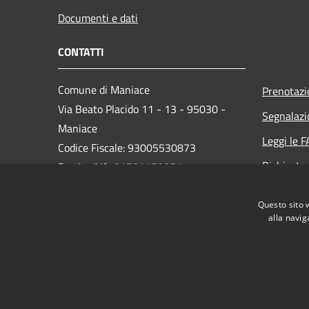
Documenti e dati
CONTATTI
Comune di Maniace
Prenotaz
Via Beato Placido 11 - 13 - 95030 -
Segnalazi
Maniace
Leggi le 
Codice Fiscale: 93005530873
Richiesta
Partita IVA: 01781170871
PEC: comunedimaniacect@legalmail.it
Questo sito 
Centralino Unico: 095/690139
alla navig
RSS
Accessibilità
Privacy
Cookie
Mappa de