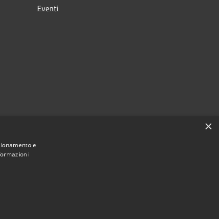
Eventi
×
nzionamento e
nformazioni
Municipium
Accesso redazione
i Maniace • Powered by
•