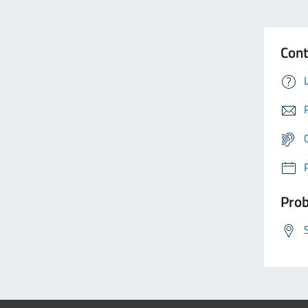
Cont
Prob