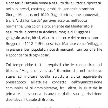
e conservò l'attuale nome a seguito della vittoria riportata
nei suoi pressi, contro gli arabi, dal generale bizantino
Giorgio Maniace, nel 1040. Dagli storici venne annoverata
tra le "città lombarde" per aver accolto, nell'epoca
normanna, una colonia proveniente dal Monferrato al
seguito della contessa Adelasia, moglie di Ruggero I. Il
geografo arabo, Idrisi, vissuto alla corte del re normanno
Ruggero II (1112-1154), descrisse Maniace come "villaggio
in pianura, ben popolato, ricco di mercanti, territorio fertile
e abbondante di ogni cosa".
Col tempo ebbe tutti i requisiti che le consentirono di
titolarsi "Magna universitas " (termine che nel medioevo
stava ad indicare quella struttura civica equivalente
pressappoco all'attuale concetto dell'organizzazione
comunale): vi si amministrava, fra l'altro, la giustizia in
prima e in seconda istanza e dalla sua giurisdizione
dipendeva il Casale di Bronte.