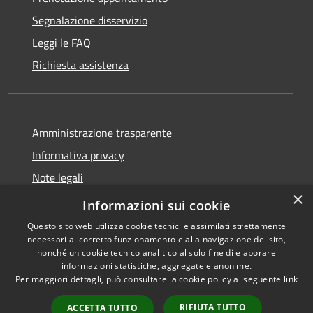
Segnalazione disservizio
Leggi le FAQ
Richiesta assistenza
Amministrazione trasparente
Informativa privacy
Note legali
×
Dichiarazione di accessibilità
Informazioni sui cookie
Questo sito web utilizza cookie tecnici e assimilati strettamente
necessari al corretto funzionamento e alla navigazione del sito,
nonché un cookie tecnico analitico al solo fine di elaborare
informazioni statistiche, aggregate e anonime.
RSS
Copyright © 2026 • Comune di
Per maggiori dettagli, può consultare la cookie policy al seguente
link
Accessibilità
Maniace • Powered by
Privacy
Municipium
Accesso
•
RIFIUTA TUTTO
ACCETTA TUTTO