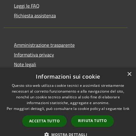
Leggi le FAQ
Richiesta assistenza
Amministrazione trasparente
Informativa privacy
Note legali
×
Dichiarazione di accessibilità
Informazioni sui cookie
Questo sito web utilizza cookie tecnici e assimilati strettamente
necessari al corretto funzionamento e alla navigazione del sito,
nonché un cookie tecnico analitico al solo fine di elaborare
informazioni statistiche, aggregate e anonime.
RSS
Copyright © 2026 • Comune di
Per maggiori dettagli, può consultare la cookie policy al seguente
link
Accessibilità
Maniace • Powered by
Privacy
Municipium
Accesso
•
RIFIUTA TUTTO
ACCETTA TUTTO
Cookie
redazione
Mappa del sito
MOSTRA DETTAGLI