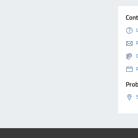
Cont
Prob