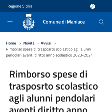
Salta al contenuto principale
Regione Sicilia
Comune di Maniace
Home
>
Novità
>
Avvisi
>
Rimborso spese di trasposrto scolastico agli alunni
pendolari aventi diritto anno scolastico 2023-2024
Rimborso spese di
trasposrto scolastico
agli alunni pendolari
aventi diritto anno