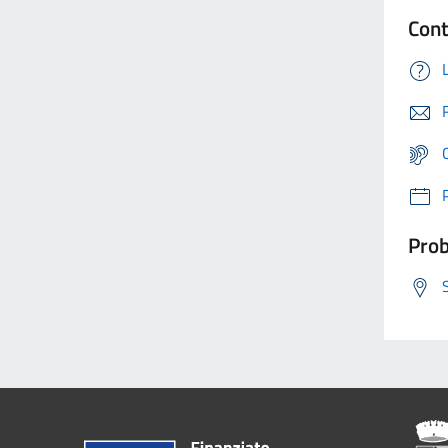
Cont
Prob