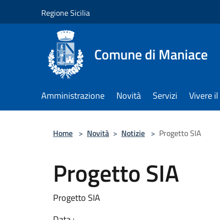
Salta al contenuto principale
Regione Sicilia
Comune di Maniace
Amministrazione
Novità
Servizi
Vivere 
Home
>
Novità
>
Notizie
>
Progetto SIA
Progetto SIA
Progetto SIA
Data :