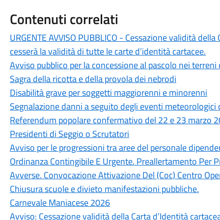
Contenuti correlati
URGENTE AVVISO PUBBLICO - Cessazione validità della Ca
cesserà la validità di tutte le carte d’identità cartacee.
Avviso pubblico per la concessione al pascolo nei terreni
Sagra della ricotta e della provola dei nebrodi
Disabilità grave per soggetti maggiorenni e minorenni
Segnalazione danni a seguito degli eventi meteorologici 
Referendum popolare confermativo del 22 e 23 marzo 202
Presidenti di Seggio o Scrutatori
Avviso per le progressioni tra aree del personale dipen
Ordinanza Contingibile E Urgente. Preallertamento Per P
Avverse. Convocazione Attivazione Del (Coc) Centro Oper
Chiusura scuole e divieto manifestazioni pubbliche.
Carnevale Maniacese 2026
Avviso: Cessazione validità della Carta d’Identità cartace