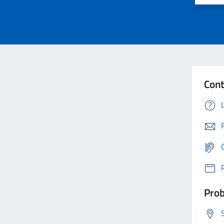
Cont
Prob