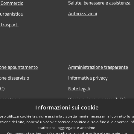
Salute, benessere e assistenza
e Commercio
Autorizzazioni
 urbanistica
 trasporti
ione appuntamento
Amministrazione trasparente
one disservizio
Informativa privacy
FAQ
Note legali
 assistenza
Dichiarazione di accessibilità
Informazioni sui cookie
web utilizza cookie tecnici e assimilati strettamente necessari al corretto fu
azione del sito, nonché un cookie tecnico analitico al solo fine di elaborare i
statistiche, aggregate e anonime.
Per maggiori dettagli, può consultare la cookie policy al seguente
link