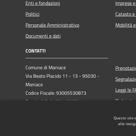
Enti e fondazioni
Imprese 
Politici
Catasto e
Personale Amministrativo
Mobilità e
Documenti e dati
CONTATTI
Comune di Maniace
Prenotaz
Via Beato Placido 11 - 13 - 95030 -
Segnalazi
Maniace
Leggi le 
Codice Fiscale: 93005530873
Richiesta
Partita IVA: 01781170871
PEC: comunedimaniacect@legalmail.it
Questo sito 
Centralino Unico: 095/690139
alla navig