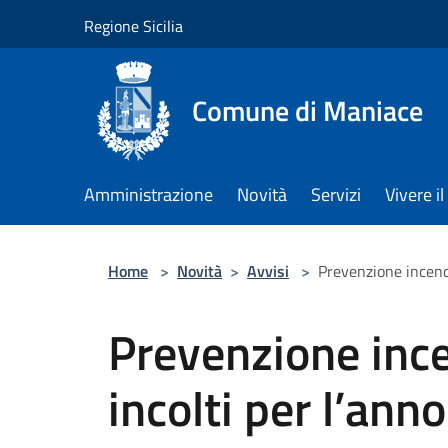
Salta al contenuto principale
Regione Sicilia
Comune di Maniace
Amministrazione
Novità
Servizi
Vivere 
Home
>
Novità
>
Avvisi
>
Prevenzione incendi
Prevenzione ince
incolti per l’ann