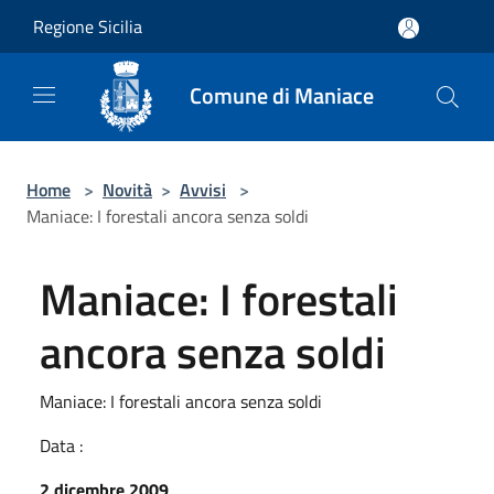
Salta al contenuto principale
Regione Sicilia
Comune di Maniace
Home
>
Novità
>
Avvisi
>
Maniace: I forestali ancora senza soldi
Maniace: I forestali
ancora senza soldi
Maniace: I forestali ancora senza soldi
Data :
2 dicembre 2009