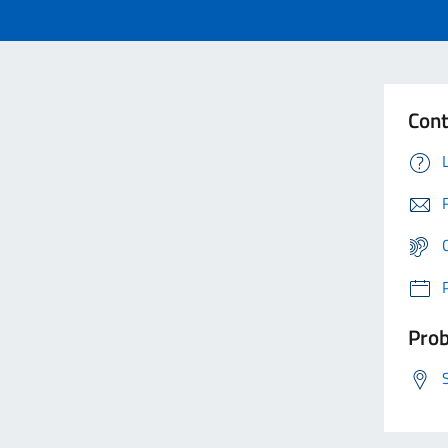
Cont
Prob