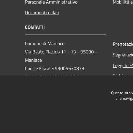
Personale Amministrativo
Mobilità e
Documenti e dati
CONTATTI
Comune di Maniace
Prenotaz
Via Beato Placido 11 - 13 - 95030 -
Segnalazi
Maniace
Leggi le 
Codice Fiscale: 93005530873
Richiesta
Partita IVA: 01781170871
PEC: comunedimaniacect@legalmail.it
Questo sito 
Centralino Unico: 095/690139
alla navig