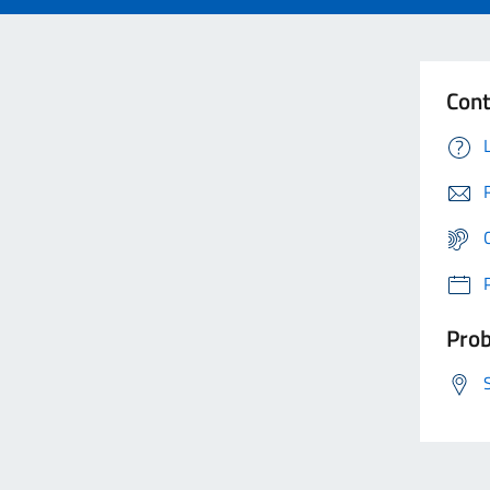
Cont
Prob