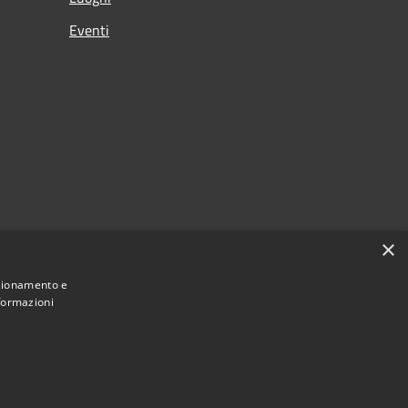
Eventi
×
nzionamento e
nformazioni