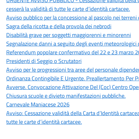
URGENTE AVVISO PUBBLICO - Cessazione validità della Ca
cesserà la validità di tutte le carte d’identità cartacee.
Avviso pubblico per la concessione al pascolo nei terreni
Sagra della ricotta e della provola dei nebrodi
Disabilità grave per soggetti maggiorenni e minorenni
Segnalazione danni a seguito degli eventi meteorologici 
Referendum popolare confermativo del 22 e 23 marzo 202
Presidenti di Seggio o Scrutatori
Avviso per le progressioni tra aree del personale dipen
Ordinanza Contingibile E Urgente. Preallertamento Per P
Avverse. Convocazione Attivazione Del (Coc) Centro Oper
Chiusura scuole e divieto manifestazioni pubbliche.
Carnevale Maniacese 2026
Avviso: Cessazione validità della Carta d’Identità cartace
tutte le carte d’identità cartacee.