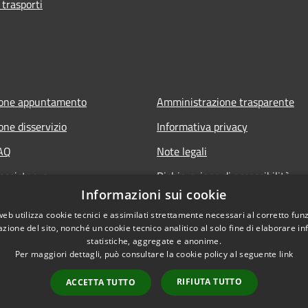
 trasporti
ione appuntamento
Amministrazione trasparente
one disservizio
Informativa privacy
FAQ
Note legali
 assistenza
Dichiarazione di accessibilità
Informazioni sui cookie
web utilizza cookie tecnici e assimilati strettamente necessari al corretto fu
azione del sito, nonché un cookie tecnico analitico al solo fine di elaborare i
statistiche, aggregate e anonime.
Per maggiori dettagli, può consultare la cookie policy al seguente
link
RIFIUTA TUTTO
ACCETTA TUTTO