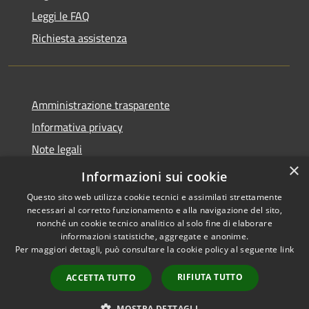
Leggi le FAQ
Richiesta assistenza
Amministrazione trasparente
Informativa privacy
Note legali
×
Dichiarazione di accessibilità
Informazioni sui cookie
Questo sito web utilizza cookie tecnici e assimilati strettamente
necessari al corretto funzionamento e alla navigazione del sito,
nonché un cookie tecnico analitico al solo fine di elaborare
informazioni statistiche, aggregate e anonime.
RSS
Copyright © 2026 • Comune di
Per maggiori dettagli, può consultare la cookie policy al seguente
link
Accessibilità
Maniace • Powered by
Privacy
Municipium
Accesso
•
RIFIUTA TUTTO
ACCETTA TUTTO
Cookie
redazione
Mappa del sito
MOSTRA DETTAGLI